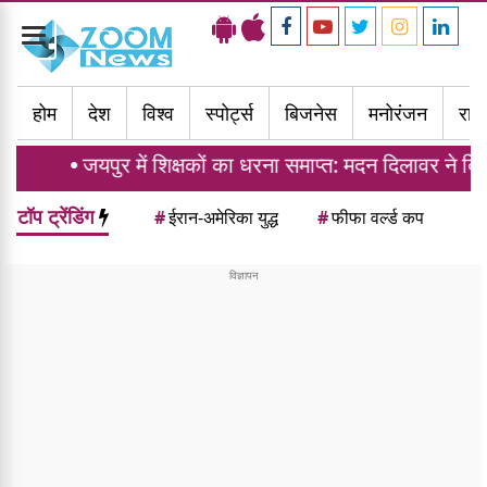
Toggle
navigation
होम
देश
विश्व
स्पोर्ट्स
बिजनेस
मनोरंजन
राज्
यपुर में शिक्षकों का धरना समाप्त: मदन दिलावर ने दिया ट्रांसफ
टॉप ट्रेंडिंग
#
ईरान-अमेरिका युद्ध
#
फीफा वर्ल्ड कप