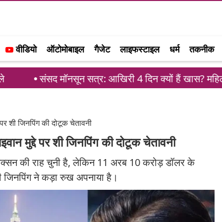
वीडियो
ऑटोमोबाइल
गैजेट
लाइफस्टाइल
धर्म
तकनीक
 मॉनसून सत्र: आखिरी 4 दिन क्यों हैं खास? महिला आरक्षण और प
े पर शी जिनपिंग की दोटूक चेतावनी
इवान मुद्दे पर शी जिनपिंग की दोटूक चेतावनी
ड निक्सन की राह चुनी है, लेकिन 11 अरब 10 करोड़ डॉलर के
शी जिनपिंग ने कड़ा रुख अपनाया है।