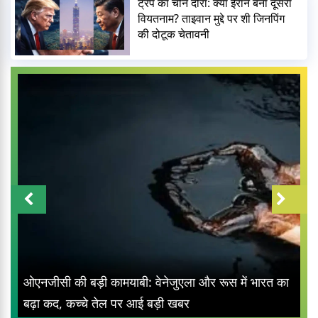
ट्रंप का चीन दौरा: क्या ईरान बना दूसरा
वियतनाम? ताइवान मुद्दे पर शी जिनपिंग
की दोटूक चेतावनी
बृजभूषण शरण सिंह की गोंडा रैली: 30
एला और रूस में भारत का
का काफिला और 3 लाख समर्थक
बर