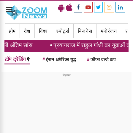
Toggle
navigation
होम
देश
विश्व
स्पोर्ट्स
बिजनेस
मनोरंजन
राज्
िम सांस
प्रयागराज में राहुल गांधी का युवाओं को संबोधन
टॉप ट्रेंडिंग
#
ईरान-अमेरिका युद्ध
#
फीफा वर्ल्ड कप