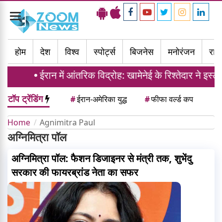
Toggle
navigation
होम
देश
विश्व
स्पोर्ट्स
बिजनेस
मनोरंजन
राज्
ईरान में आंतरिक विद्रोह: खामेनेई के रिश्तेदार ने इस
टॉप ट्रेंडिंग
#
ईरान-अमेरिका युद्ध
#
फीफा वर्ल्ड कप
Home
Agnimitra Paul
अग्निमित्रा पॉल
अग्निमित्रा पॉल: फैशन डिजाइनर से मंत्री तक, शुभेंदु
सरकार की फायरब्रांड नेता का सफर