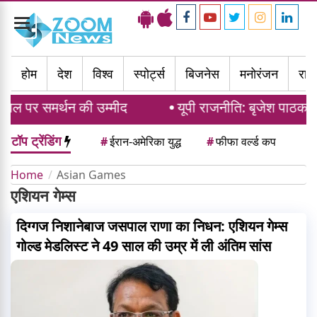
Toggle
navigation
होम
देश
विश्व
स्पोर्ट्स
बिजनेस
मनोरंजन
राज्
िल पर समर्थन की उम्मीद
यूपी राजनीति: बृजेश पाठक औ
टॉप ट्रेंडिंग
#
ईरान-अमेरिका युद्ध
#
फीफा वर्ल्ड कप
Home
Asian Games
एशियन गेम्स
दिग्गज निशानेबाज जसपाल राणा का निधन: एशियन गेम्स
गोल्ड मेडलिस्ट ने 49 साल की उम्र में ली अंतिम सांस