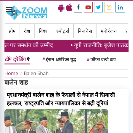
Toggle
navigation
होम
देश
विश्व
स्पोर्ट्स
बिजनेस
मनोरंजन
राज्
िल पर समर्थन की उम्मीद
यूपी राजनीति: बृजेश पाठक औ
टॉप ट्रेंडिंग
#
ईरान-अमेरिका युद्ध
#
फीफा वर्ल्ड कप
Home
Balen Shah
बालेन शाह
प्रधानमंत्री बालेन शाह के फैसलों से नेपाल में सियासी
हलचल, राष्ट्रपति और न्यायपालिका से बढ़ी दूरियां