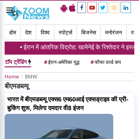
Toggle
navigation
होम
देश
विश्व
स्पोर्ट्स
बिजनेस
मनोरंजन
राज्
ईरान में आंतरिक विद्रोह: खामेनेई के रिश्तेदार ने इस
टॉप ट्रेंडिंग
#
ईरान-अमेरिका युद्ध
#
फीफा वर्ल्ड कप
Home
BMW
बीएमडब्ल्यू
भारत में बीएमडब्ल्यू एक्स6 एम60आई एक्सड्राइव की प्री-
बुकिंग शुरू, मिलेगा दमदार वी8 इंजन