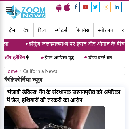
Toggle
navigation
होम
देश
विश्व
स्पोर्ट्स
बिजनेस
मनोरंजन
राज्
सला
हॉर्मुज जलडमरूमध्य पर ईरान और ओमान के बीच समझौ
टॉप ट्रेंडिंग
#
ईरान-अमेरिका युद्ध
#
फीफा वर्ल्ड कप
Home
California News
कैलिफोर्निया न्यूज़
'पंजाबी डेविल्स' गैंग के संस्थापक जश्ननप्रीत को अमेरिका
में जेल, हथियारों की तस्करी का आरोप