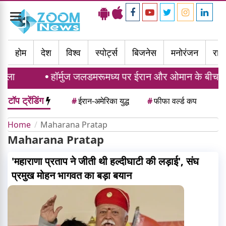
Toggle
navigation
होम
देश
विश्व
स्पोर्ट्स
बिजनेस
मनोरंजन
राज्
सला
हॉर्मुज जलडमरूमध्य पर ईरान और ओमान के बीच समझौ
टॉप ट्रेंडिंग
#
ईरान-अमेरिका युद्ध
#
फीफा वर्ल्ड कप
Home
Maharana Pratap
Maharana Pratap
'महाराणा प्रताप ने जीती थी हल्दीघाटी की लड़ाई', संघ
प्रमुख मोहन भागवत का बड़ा बयान