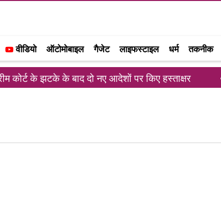
वीडियो
ऑटोमोबाइल
गैजेट
लाइफस्टाइल
धर्म
तकनीक
कोर्ट के झटके के बाद दो नए आदेशों पर किए हस्ताक्षर
रा