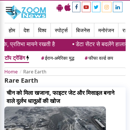
Toggle
navigation
होम
देश
विश्व
स्पोर्ट्स
बिजनेस
मनोरंजन
राज्
के, प्रतिभा मायने रखती है
डेटा सेंटर से बदलेंगे हालात
टॉप ट्रेंडिंग
#
ईरान-अमेरिका युद्ध
#
फीफा वर्ल्ड कप
Home
Rare Earth
Rare Earth
चीन को मिला खजाना, फाइटर जेट और मिसाइल बनाने
वाले दुर्लभ धातुओं की खोज