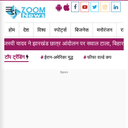
Toggle
navigation
होम
देश
विश्व
स्पोर्ट्स
बिजनेस
मनोरंजन
राज्
यादव ने झारखंड छात्र आंदोलन पर सवाल टाला, बिहार की कानून व
टॉप ट्रेंडिंग
#
ईरान-अमेरिका युद्ध
#
फीफा वर्ल्ड कप