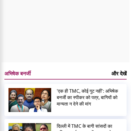
अभिषेक बनर्जी
और देखें
'एक ही TMC, कोई गुट नहीं': अभिषेक
बनर्जी का स्पीकर को पत्र, बागियों को
मान्यता न देने की मांग
दिल्ली में TMC के बागी सांसदों का