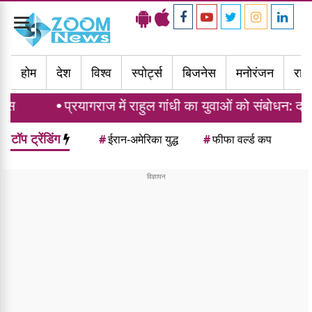
Toggle
navigation
होम
देश
विश्व
स्पोर्ट्स
बिजनेस
मनोरंजन
राज्
यागराज में राहुल गांधी का युवाओं को संबोधन: दर्द, डाटा और दौलत
टॉप ट्रेंडिंग
#
ईरान-अमेरिका युद्ध
#
फीफा वर्ल्ड कप