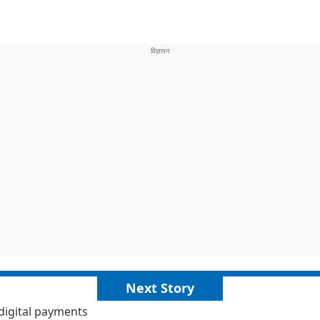
Next Story
 digital payments