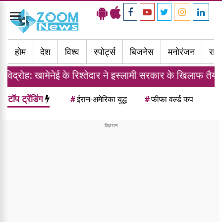
Toggle
navigation
होम
देश
विश्व
स्पोर्ट्स
बिजनेस
मनोरंजन
राज्
नेई के रिश्तेदार ने इस्लामी सरकार के खिलाफ तैयार की फौज
टॉप ट्रेंडिंग
#
ईरान-अमेरिका युद्ध
#
फीफा वर्ल्ड कप