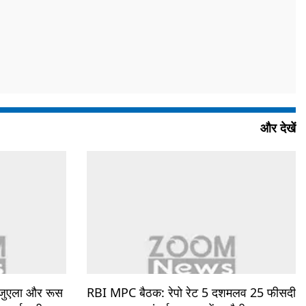
और देखें
ेजुएला और रूस
RBI MPC बैठक: रेपो रेट 5 दशमलव 25 फीसदी