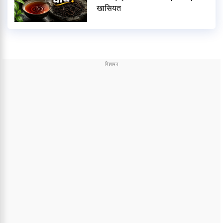
खासियत