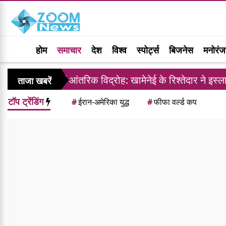
होम
समाचार
देश
विश्व
स्पोर्ट्स
बिजनेस
मनोरं
राशिफल
ईरान में आंतरिक विद्रोह: खामेनेई के रिश्तेदार ने इस्ल
ताजा खबरें
टॉप ट्रेंडिंग
#
ईरान-अमेरिका युद्ध
#
फीफा वर्ल्ड कप