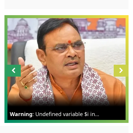
Warning
: Undefined variable $i in
/var/www/zoomnews.in/news-
categories.php
on line
298