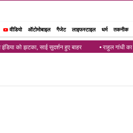
वीडियो
ऑटोमोबाइल
गैजेट
लाइफस्टाइल
धर्म
तकनीक
डिया को झटका, साई सुदर्शन हुए बाहर
राहुल गांधी का G