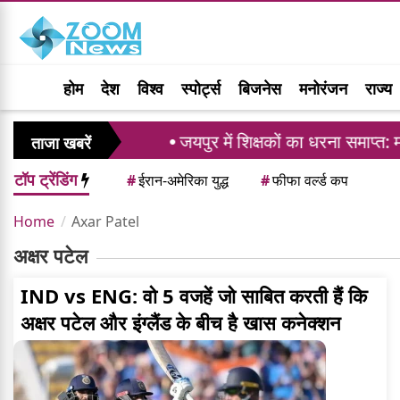
होम
देश
विश्व
स्पोर्ट्स
बिजनेस
मनोरंजन
राज्य
294 करोड़ रुपये
जयपुर में शिक्षकों का धरना समाप्त: म
ताजा खबरें
टॉप ट्रेंडिंग
#
ईरान-अमेरिका युद्ध
#
फीफा वर्ल्ड कप
Home
Axar Patel
अक्षर पटेल
IND vs ENG: वो 5 वजहें जो साबित करती हैं कि
अक्षर पटेल और इंग्लैंड के बीच है खास कनेक्शन