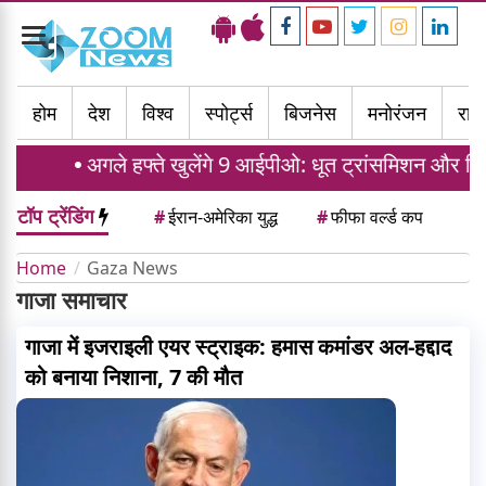
Toggle
navigation
होम
देश
विश्व
स्पोर्ट्स
बिजनेस
मनोरंजन
राज्
अगले हफ्ते खुलेंगे 9 आईपीओ: धूत ट्रांसमिशन और शिपर
टॉप ट्रेंडिंग
#
ईरान-अमेरिका युद्ध
#
फीफा वर्ल्ड कप
Home
Gaza News
गाजा समाचार
गाजा में इजराइली एयर स्ट्राइक: हमास कमांडर अल-हद्दाद
को बनाया निशाना, 7 की मौत