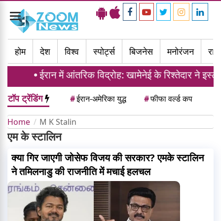
Toggle
navigation
होम
देश
विश्व
स्पोर्ट्स
बिजनेस
मनोरंजन
राज्
ईरान में आंतरिक विद्रोह: खामेनेई के रिश्तेदार ने इस
टॉप ट्रेंडिंग
#
ईरान-अमेरिका युद्ध
#
फीफा वर्ल्ड कप
Home
M K Stalin
एम के स्टालिन
क्या गिर जाएगी जोसेफ विजय की सरकार? एमके स्टालिन
ने तमिलनाडु की राजनीति में मचाई हलचल