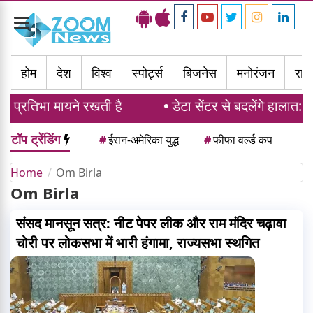
Toggle
navigation
होम
देश
विश्व
स्पोर्ट्स
बिजनेस
मनोरंजन
राज्
 प्रतिभा मायने रखती है
डेटा सेंटर से बदलेंगे हालात: 4
टॉप ट्रेंडिंग
#
ईरान-अमेरिका युद्ध
#
फीफा वर्ल्ड कप
Home
Om Birla
Om Birla
संसद मानसून सत्र: नीट पेपर लीक और राम मंदिर चढ़ावा
चोरी पर लोकसभा में भारी हंगामा, राज्यसभा स्थगित