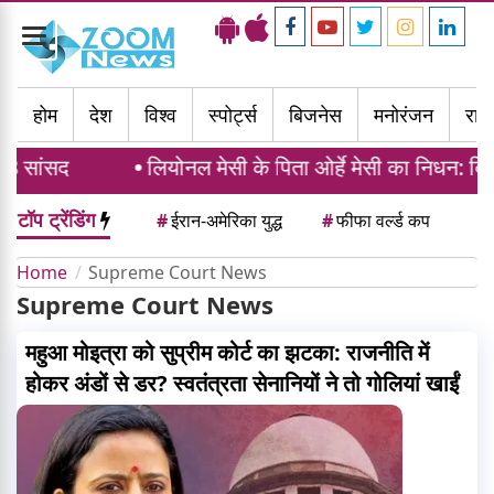
Toggle
navigation
होम
देश
विश्व
स्पोर्ट्स
बिजनेस
मनोरंजन
राज्
द
लियोनल मेसी के पिता ओर्हे मेसी का निधन: दिग्गज फुट
टॉप ट्रेंडिंग
#
ईरान-अमेरिका युद्ध
#
फीफा वर्ल्ड कप
Home
Supreme Court News
Supreme Court News
महुआ मोइत्रा को सुप्रीम कोर्ट का झटका: राजनीति में
होकर अंडों से डर? स्वतंत्रता सेनानियों ने तो गोलियां खाईं