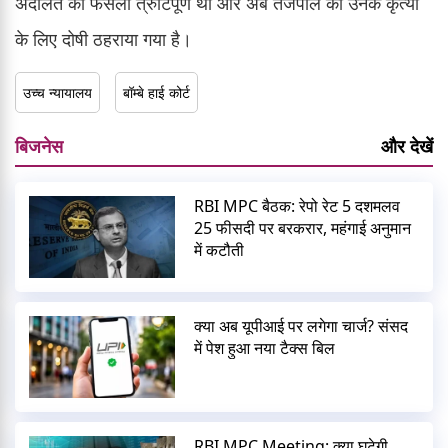
अदालत का फैसला त्रुटिपूर्ण था और अब तेजपाल को उनके कृत्यों
के लिए दोषी ठहराया गया है।
उच्च न्यायालय
बॉम्बे हाई कोर्ट
बिजनेस
और देखें
RBI MPC बैठक: रेपो रेट 5 दशमलव
25 फीसदी पर बरकरार, महंगाई अनुमान
में कटौती
क्या अब यूपीआई पर लगेगा चार्ज? संसद
में पेश हुआ नया टैक्स बिल
RBI MPC Meeting: क्या घटेगी