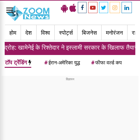
Toggle
navigation
होम
देश
विश्व
स्पोर्ट्स
बिजनेस
मनोरंजन
राज्
ई के रिश्तेदार ने इस्लामी सरकार के खिलाफ तैयार की फौज
टॉप ट्रेंडिंग
#
ईरान-अमेरिका युद्ध
#
फीफा वर्ल्ड कप