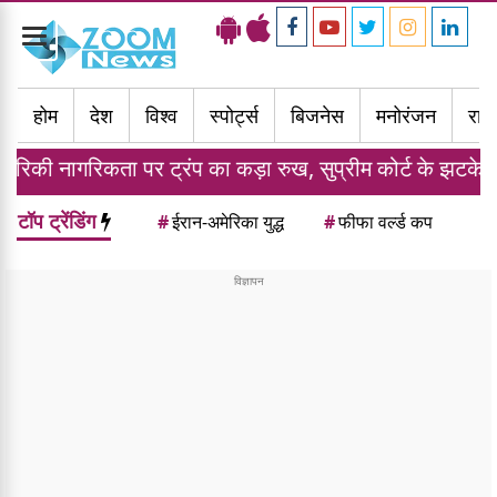
Toggle
navigation
होम
देश
विश्व
स्पोर्ट्स
बिजनेस
मनोरंजन
राज्
नागरिकता पर ट्रंप का कड़ा रुख, सुप्रीम कोर्ट के झटके के बाद द
टॉप ट्रेंडिंग
#
ईरान-अमेरिका युद्ध
#
फीफा वर्ल्ड कप