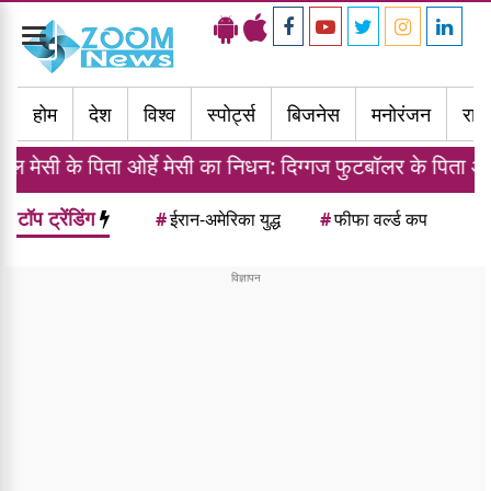
Toggle
navigation
होम
देश
विश्व
स्पोर्ट्स
बिजनेस
मनोरंजन
राज्
र्हे मेसी का निधन: दिग्गज फुटबॉलर के पिता और एजेंट ने 68 साल
टॉप ट्रेंडिंग
#
ईरान-अमेरिका युद्ध
#
फीफा वर्ल्ड कप