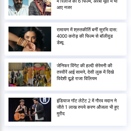
में रिलीज कीं 6 फिल्में, अरबी मूवी में भी
आए नजर
रामायण में श्रुतकीर्ति बनीं सुरभि दास:
4000 करोड़ की फिल्म से बॉलीवुड
डेब्यू
जेनिफर विंगेट की हल्दी सेरेमनी की
तस्वीरें आई सामने, देसी लुक में दिखे
विदेशी दूल्हे राजा विलियम
इंडियाज गॉट लेटेंट 2 में गौरव मदान ने
जीते 1 लाख रुपये करण औजला भी हुए
मुरीद