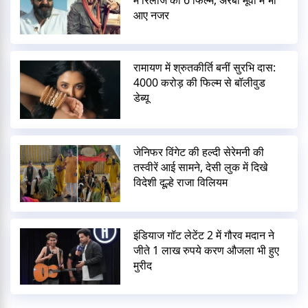
में रिलीज कीं 6 फिल्में, अरबी मूवी में भी
आए नजर
रामायण में श्रुतकीर्ति बनीं सुरभि दास:
4000 करोड़ की फिल्म से बॉलीवुड
डेब्यू
जेनिफर विंगेट की हल्दी सेरेमनी की
तस्वीरें आई सामने, देसी लुक में दिखे
विदेशी दूल्हे राजा विलियम
इंडियाज गॉट लेटेंट 2 में गौरव मदान ने
जीते 1 लाख रुपये करण औजला भी हुए
मुरीद