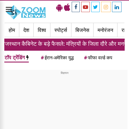
Toggle
navigation
होम
देश
विश्व
स्पोर्ट्स
बिजनेस
मनोरंजन
राज्
ट के बड़े फैसले: मंत्रियों के जिला दौरे और मनरेगा में 125 दिन र
टॉप ट्रेंडिंग
#
ईरान-अमेरिका युद्ध
#
फीफा वर्ल्ड कप