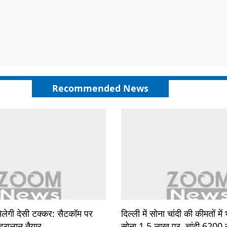
Recommended News
िलेगी देसी टक्कर: सैटकॉम पर
दिल्ली में सोना चांदी की कीमतों मे
रप्लान तैयार
सोना 1.5 लाख पर, चांदी 6200 रु