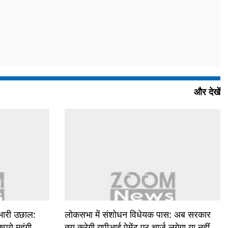
और देखें
ं भारी उछाल:
लोकसभा में संशोधन विधेयक पास: अब सरकार
पये महंगी
तय करेगी यूपीआई पेमेंट पर चार्ज लगेगा या नहीं