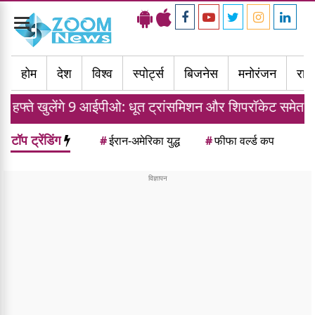
Toggle
navigation
होम
देश
विश्व
स्पोर्ट्स
बिजनेस
मनोरंजन
राज्
खुलेंगे 9 आईपीओ: धूत ट्रांसमिशन और शिपरॉकेट समेत कई कंपनिया
टॉप ट्रेंडिंग
#
ईरान-अमेरिका युद्ध
#
फीफा वर्ल्ड कप