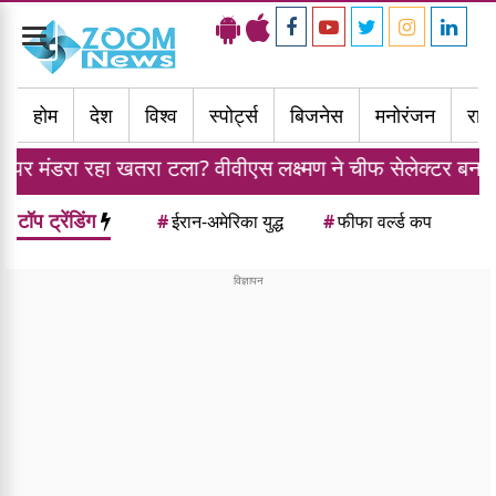
Toggle
navigation
होम
देश
विश्व
स्पोर्ट्स
बिजनेस
मनोरंजन
राज्
तरा टला? वीवीएस लक्ष्मण ने चीफ सेलेक्टर बनने से किया मना
टॉप ट्रेंडिंग
#
ईरान-अमेरिका युद्ध
#
फीफा वर्ल्ड कप