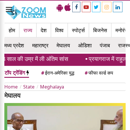
Toggle
navigation
होम
राज्य
देश
विश्व
स्पोर्ट्स
बिजनेस
मनोरंज
मध्य प्रदेश
महाराष्ट्र
मेघालय
ओडिशा
पंजाब
राजस्
8 साल की उम्र में ली अंतिम सांस
प्रयागराज में राहुल ग
टॉप ट्रेंडिंग
#
ईरान-अमेरिका युद्ध
#
फीफा वर्ल्ड कप
Home
State
Meghalaya
मेघालय