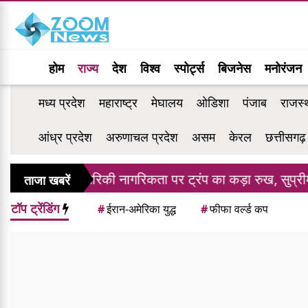
होम
राज्य
देश
विश्व
स्पोर्ट्स
बिजनेस
मनोरंजन
मध्य प्रदेश
महाराष्ट्र
मेघालय
ओडिशा
पंजाब
राजस्
आंध्र प्रदेश
अरुणाचल प्रदेश
असम
केरल
छत्तीसगढ़
अमेरिकी नागरिकता पर ट्रंप का कड़ा रुख, सुप्रीम कोर्ट
ताजा खबरें
टॉप ट्रेंडिंग
#
ईरान-अमेरिका युद्ध
#
फीफा वर्ल्ड कप