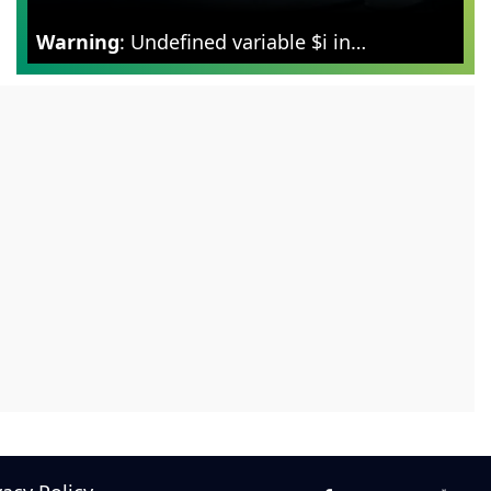
Warning
: Undefined variable $i in
/var/www/zoomnews.in/news-
categories.php
on line
298
ओएनजीसी की बड़ी कामयाबी: वेनेजुएला और रूस में भारत का
बढ़ा कद, कच्चे तेल पर आई बड़ी खबर