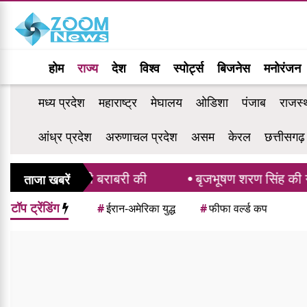
होम
राज्य
देश
विश्व
स्पोर्ट्स
बिजनेस
मनोरंजन
मध्य प्रदेश
महाराष्ट्र
मेघालय
ओडिशा
पंजाब
राजस्
आंध्र प्रदेश
अरुणाचल प्रदेश
असम
केरल
छत्तीसगढ़
के रिकॉर्ड की बराबरी की
बृजभूषण शरण सिंह की गोंड
ताजा खबरें
टॉप ट्रेंडिंग
#
ईरान-अमेरिका युद्ध
#
फीफा वर्ल्ड कप