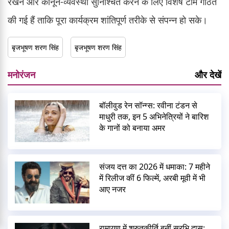
रखने और कानून-व्यवस्था सुनिश्चित करने के लिए विशेष टीमें गठित
की गई हैं ताकि पूरा कार्यक्रम शांतिपूर्ण तरीके से संपन्न हो सके।
बृजभूषण शरण सिंह
बृजभूषण शरण सिंह
मनोरंजन
और देखें
बॉलीवुड रेन सॉन्ग्स: रवीना टंडन से
माधुरी तक, इन 5 अभिनेत्रियों ने बारिश
के गानों को बनाया अमर
संजय दत्त का 2026 में धमाका: 7 महीने
में रिलीज कीं 6 फिल्में, अरबी मूवी में भी
आए नजर
रामायण में श्रुतकीर्ति बनीं सुरभि दास: