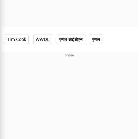
Tim Cook
WWDC
एप्पल आईओएस
एप्पल