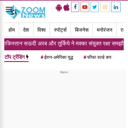
Toggle
navigation
होम
देश
विश्व
स्पोर्ट्स
बिजनेस
मनोरंजन
राज्
अरब और तुर्किये ने मक्का संयुक्त रक्षा समझौते पर किए हस्ताक्षर
टॉप ट्रेंडिंग
#
ईरान-अमेरिका युद्ध
#
फीफा वर्ल्ड कप