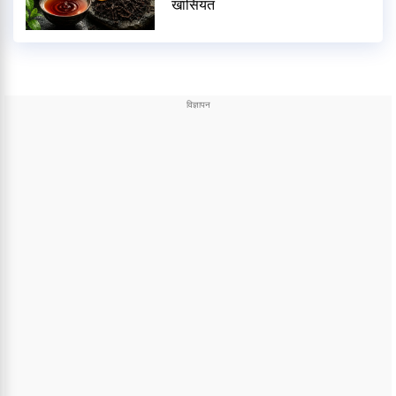
खासियत