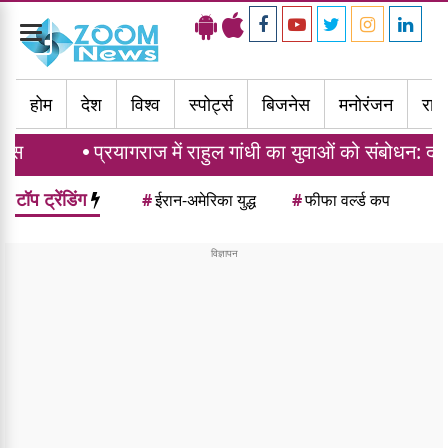
Toggle
navigation
होम
देश
विश्व
स्पोर्ट्स
बिजनेस
मनोरंजन
राज्
यागराज में राहुल गांधी का युवाओं को संबोधन: दर्द, डाटा और दौलत
टॉप ट्रेंडिंग
#
ईरान-अमेरिका युद्ध
#
फीफा वर्ल्ड कप