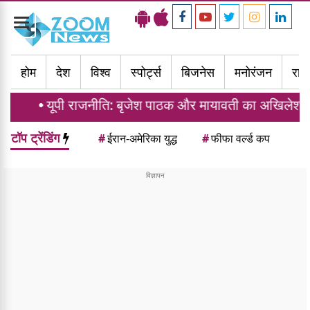
Toggle
navigation
होम
देश
विश्व
स्पोर्ट्स
बिजनेस
मनोरंजन
राज्
 राजनीति: बृजेश पाठक और मायावती का अखिलेश यादव पर बड़ा 
टॉप ट्रेंडिंग
#
ईरान-अमेरिका युद्ध
#
फीफा वर्ल्ड कप