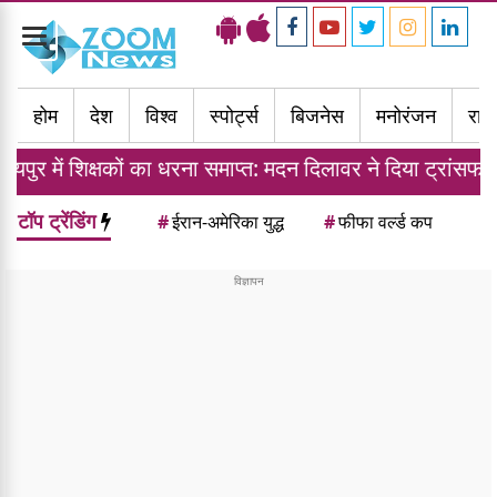
Toggle
navigation
होम
देश
विश्व
स्पोर्ट्स
बिजनेस
मनोरंजन
राज्
कों का धरना समाप्त: मदन दिलावर ने दिया ट्रांसफर नीति का आश्वा
टॉप ट्रेंडिंग
#
ईरान-अमेरिका युद्ध
#
फीफा वर्ल्ड कप