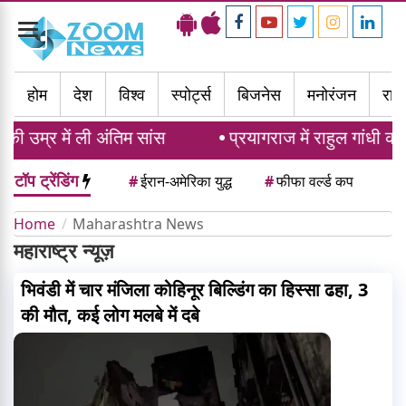
Toggle
navigation
होम
देश
विश्व
स्पोर्ट्स
बिजनेस
मनोरंजन
राज्
र में ली अंतिम सांस
प्रयागराज में राहुल गांधी का युव
टॉप ट्रेंडिंग
#
ईरान-अमेरिका युद्ध
#
फीफा वर्ल्ड कप
Home
Maharashtra News
महाराष्ट्र न्यूज़
भिवंडी में चार मंजिला कोहिनूर बिल्डिंग का हिस्सा ढहा, 3
की मौत, कई लोग मलबे में दबे