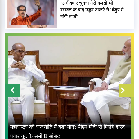
'उम्मीदवार चुनना मेरी गलती थी',
बगावत के बाद उद्धव ठाकरे ने भांडुप में
मांगी माफी
प्रयागराज म
ट्र की राजनीति में बड़ा मोड़: पीएम मोदी से मिलेंगे शरद
दर्द, डाटा
ुट के सभी 8 सांसद