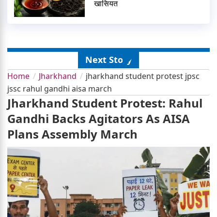
खासियत
Next Story
Home
Jharkhand
jharkhand student protest jpsc
jssc rahul gandhi aisa march
Jharkhand Student Protest: Rahul
Gandhi Backs Agitators As AISA
Plans Assembly March