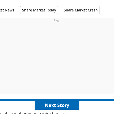
ket News
Share Market Today
Share Market Crash
Next Story
 relative mohammad baqir kharrazi