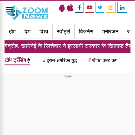
Toggle
navigation
होम
देश
विश्व
स्पोर्ट्स
बिजनेस
मनोरंजन
राज्
मेनेई के रिश्तेदार ने इस्लामी सरकार के खिलाफ तैयार की फौज
टॉप ट्रेंडिंग
#
ईरान-अमेरिका युद्ध
#
फीफा वर्ल्ड कप