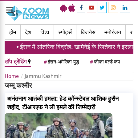
Toggle
navigation
होम
देश
विश्व
स्पोर्ट्स
बिजनेस
मनोरंजन
राज्
ईरान में आंतरिक विद्रोह: खामेनेई के रिश्तेदार ने इस्लाम
टॉप ट्रेंडिंग
#
ईरान-अमेरिका युद्ध
#
फीफा वर्ल्ड कप
Home
Jammu Kashmir
जम्मू कश्मीर
अनंतनाग आतंकी हमला: हेड कॉन्स्टेबल आशिक हुसैन
शहीद, टीआरएफ ने ली हमले की जिम्मेदारी